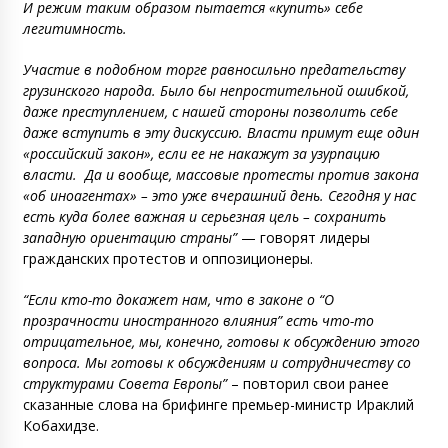
И режим таким образом пытается «купить» себе
легитимность.
Участие в подобном торге равносильно предательству
грузинского народа. Было бы непростительной ошибкой,
даже преступлением, с нашей стороны позволить себе
даже вступить в эту дискуссию. Власти примут еще один
«российский закон», если ее не накажут за узурпацию
власти.
Да и вообще, массовые протесты против закона
«об иноагентах» – это уже вчерашний день. Сегодня у нас
есть куда более важная и серьезная цель – сохранить
западную ориентацию страны”
— говорят лидеры
гражданских протестов и оппозиционеры.
“Если кто-то докажет нам, что в законе о “О
прозрачности иностранного влияния” есть что-то
отрицательное, мы, конечно, готовы к обсуждению этого
вопроса. Мы готовы к обсуждениям и сотрудничеству со
структурами Совета Европы”
– повторил свои ранее
сказанные слова на брифинге премьер-министр Ираклий
Кобахидзе.