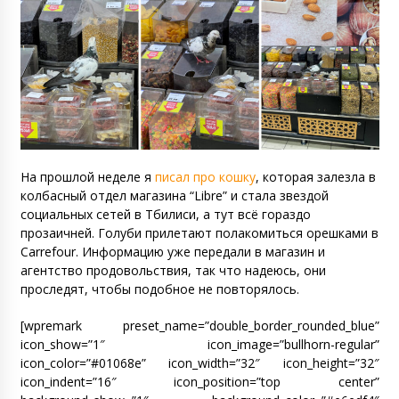
На прошлой неделе я
писал про кошку
, которая залезла в
колбасный отдел магазина “Libre” и стала звездой
социальных сетей в Тбилиси, а тут всё гораздо
прозаичней. Голуби прилетают полакомиться орешками в
Carrefour. Информацию уже передали в магазин и
агентство продовольствия, так что надеюсь, они
проследят, чтобы подобное не повторялось.
[wpremark preset_name=”double_border_rounded_blue”
icon_show=”1″ icon_image=”bullhorn-regular”
icon_color=”#01068e” icon_width=”32″ icon_height=”32″
icon_indent=”16″ icon_position=”top center”