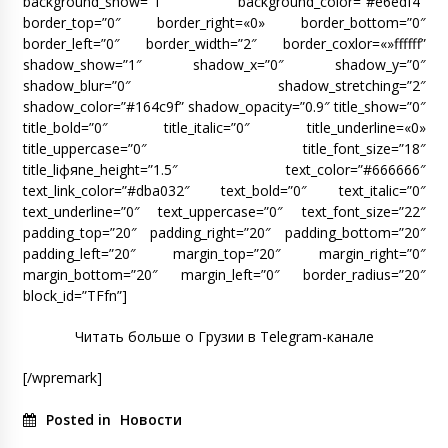
background_show=”1″ background_color=”#e6edf4″
border_top=”0″ border_right=«0» border_bottom=”0″
border_left=”0″ border_width=”2″ border_coxlor=«»ffffff”
shadow_show=”1″ shadow_x=”0″ shadow_y=”0″
shadow_blur=”0″ shadow_stretching=”2″
shadow_color=”#164c9f” shadow_opacity=”0.9″ title_show=”0″
title_bold=”0″ title_italic=”0″ title_underline=«0»
title_uppercase=”0″ title_font_size=”18″
title_liфяne_height=”1.5″ text_color=”#666666″
text_link_color=”#dba032″ text_bold=”0″ text_italic=”0″
text_underline=”0″ text_uppercase=”0″ text_font_size=”22″
padding_top=”20″ padding_right=”20″ padding_bottom=”20″
padding_left=”20″ margin_top=”20″ margin_right=”0″
margin_bottom=”20″ margin_left=”0″ border_radius=”20″
block_id=”TFfn”]
Читать больше о Грузии в Telegram-канале
[/wpremark]
Posted in
Новости