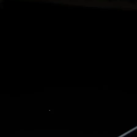
нового «Человека-паука»,
«Одиссея» Кристофера Нолана и
другие фильмы —
02.08.2026
кинотеатральный дайджест
Грузии
Самые популярные имена и
распространённые фамилии в
Грузии
02.08.2026
Сеть OnePrice полностью ушла с
рынка и прекратила свою
деятельность в Грузии, на её
место пришла “Ambari”
01.08.2026