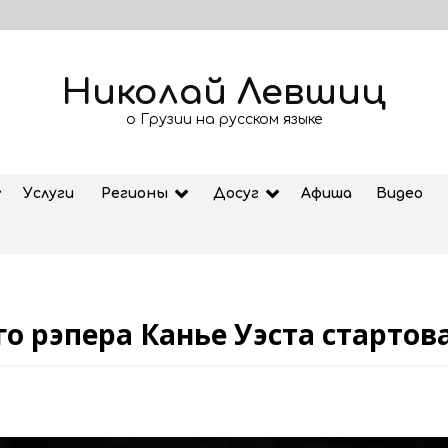
Николай Левшиц
о Грузии на русском языке
Услуги
Регионы
Досуг
Афиша
Видео
о рэпера Канье Уэста стартов
Рубрика «Азбука Грузии»: дзеоба
02.08.2026
ем
Старт продажи билетов на