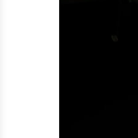
денежных переводов из
российского банка «Т-банка» в
Грузию за одну неделю
02.08.2026
увеличился на 64%
Российские СМИ и паблики
намеренно разгоняют тему
плохих отношений между
грузинами и русскими
02.08.2026
Любовь или продуманная акция
—сюжет Данилы и Ануки набрал
более 10 миллионов просмотров
за несколько дней
01.08.2026