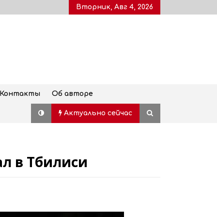
Вторник, Авг 4, 2026
Контакты
Об авторе
Актуально сейчас
ал в Тбилиси
Дворец молодежи, также
известный как Воронцовский
дворец, открыт для посетителей
после пятилетней реставрации
02.08.2026
Популярный наземный переход в