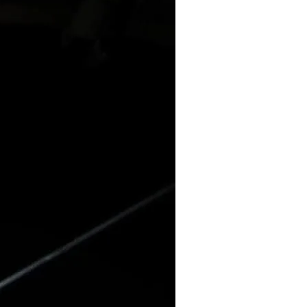
Тбилиси перенесли, но пешеходы
по привычке идут прежним
маршрутом и нарушают правила
02.08.2026
Юные звезды соцсетей Ана-
Мария и Ева Бутиашвили: как
вырасти за год до полумиллиона
подписчиков.
01.08.2026
Где покупать книги на русском
языке в Тбилиси — подборка
магазинов
01.08.2026