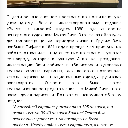
Отдельное выставочное пространство посвящено уже
упомянутому богато иллюстрированному изданию
«Витязя в тигровой шкуре» 1888 года авторства
венгерского художника Михая Зичи. Этот заказ обернулся
для живописца целым периодом жизни в Грузии: Зичи
прибыл в Тифлис в 1881 году и прежде, чем приступить к
работе, отправился в путешествие по стране – узнавал
ее природу, историю и культуру. А вот как рождались
иллюстрации: Зичи собирал в тбилисских и кутаисских
театрах «живые картины», для которых позировала,
кстати, наряженная в национальные одежды грузинская
аристократия. Отчасти это было яркое
театрализованное представление – а Михай Зичи в это
время делал зарисовки. Вот как он вспоминал об этом
позднее:
“В последней картине участвовало 105 человек, а в
остальных на 30-40 человек больше! Театр был
переполнен зрителями, их восторгу не было
предела. Между отдельными картинами, я и сам не