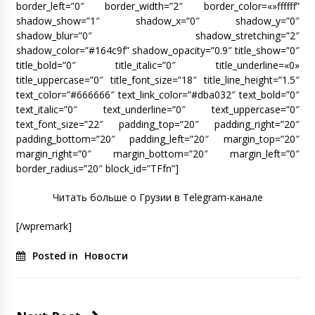
border_left=”0″ border_width=”2″ border_color=«»ffffff”
shadow_show=”1″ shadow_x=”0″ shadow_y=”0″
shadow_blur=”0″ shadow_stretching=”2″
shadow_color=”#164c9f” shadow_opacity=”0.9″ title_show=”0″
title_bold=”0″ title_italic=”0″ title_underline=«0»
title_uppercase=”0″ title_font_size=”18″ title_line_height=”1.5″
text_color=”#666666″ text_link_color=”#dba032″ text_bold=”0″
text_italic=”0″ text_underline=”0″ text_uppercase=”0″
text_font_size=”22″ padding_top=”20″ padding_right=”20″
padding_bottom=”20″ padding_left=”20″ margin_top=”20″
margin_right=”0″ margin_bottom=”20″ margin_left=”0″
border_radius=”20″ block_id=”TFfn”]
Читать больше о Грузии в Telegram-канале
[/wpremark]
Posted in
Новости