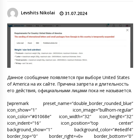
Levshits Nikolai
31.07.2024
Данное сообщение появляется при выборе United States
of America на их сайте. Причина запрета и длительность
его действия, официальными лицами пока не называется.
[wpremark preset_name=”double_border_rounded_blue”
icon_show=”1″ icon_image=”bullhorn-regular”
icon_color=”#01068e” icon_width=”32″ icon_height=”32″
icon_indent=”16″ icon_position=”top center”
background_show=”1″ background_color=”#e6edf4″
border_top=”0″ border_right=«0» border_bottom=”0″