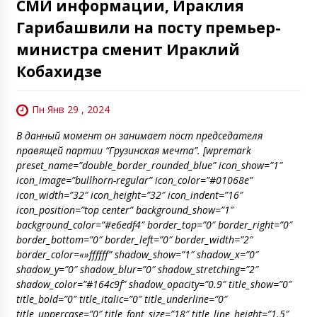
СМИ информации, Ираклия
Гарибашвили на посту премьер-
министра сменит Ираклий
Кобахидзе
Пн Янв 29 , 2024
В данный момент он занимает пост председателя
правящей партии “Грузинская мечта”. [wpremark
preset_name=”double_border_rounded_blue” icon_show=”1″
icon_image=”bullhorn-regular” icon_color=”#01068e”
icon_width=”32″ icon_height=”32″ icon_indent=”16″
icon_position=”top center” background_show=”1″
background_color=”#e6edf4″ border_top=”0″ border_right=”0″
border_bottom=”0″ border_left=”0″ border_width=”2″
border_color=«»ffffff” shadow_show=”1″ shadow_x=”0″
shadow_y=”0″ shadow_blur=”0″ shadow_stretching=”2″
shadow_color=”#164c9f” shadow_opacity=”0.9″ title_show=”0″
title_bold=”0″ title_italic=”0″ title_underline=”0″
title_uppercase=”0″ title_font_size=”18″ title_line_height=”1.5″