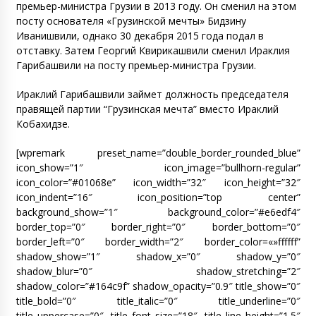
премьер-министра Грузии в 2013 году. Он сменил на этом
посту основателя «Грузинской мечты» Бидзину
Иванишвили, однако 30 декабря 2015 года подал в
отставку. Затем Георгий Квирикашвили сменил Ираклия
Гарибашвили на посту премьер-министра Грузии.
Ираклий Гарибашвили займет должность председателя
правящей партии “Грузинская мечта” вместо Ираклий
Кобахидзе.
[wpremark preset_name=”double_border_rounded_blue”
icon_show=”1″ icon_image=”bullhorn-regular”
icon_color=”#01068e” icon_width=”32″ icon_height=”32″
icon_indent=”16″ icon_position=”top center”
background_show=”1″ background_color=”#e6edf4″
border_top=”0″ border_right=”0″ border_bottom=”0″
border_left=”0″ border_width=”2″ border_color=«»ffffff”
shadow_show=”1″ shadow_x=”0″ shadow_y=”0″
shadow_blur=”0″ shadow_stretching=”2″
shadow_color=”#164c9f” shadow_opacity=”0.9″ title_show=”0″
title_bold=”0″ title_italic=”0″ title_underline=”0″
title_uppercase=”0″ title_font_size=”18″ title_line_height=”1.5″