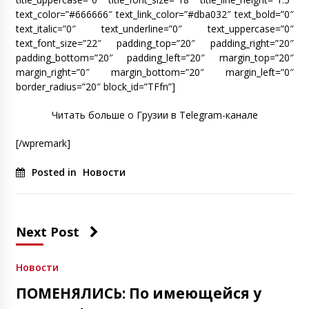
text_color=”#666666″ text_link_color=”#dba032″ text_bold=”0″
text_italic=”0″ text_underline=”0″ text_uppercase=”0″
text_font_size=”22″ padding_top=”20″ padding_right=”20″
padding_bottom=”20″ padding_left=”20″ margin_top=”20″
margin_right=”0″ margin_bottom=”20″ margin_left=”0″
border_radius=”20″ block_id=”TFfn”]
Читать больше о Грузии в Telegram-канале
[/wpremark]
Posted in
Новости
Next Post
Новости
ПОМЕНЯЛИСЬ: По имеющейся у