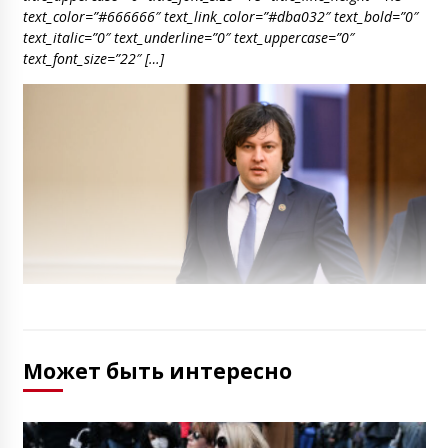
text_color=”#666666″ text_link_color=”#dba032″ text_bold=”0″
text_italic=”0″ text_underline=”0″ text_uppercase=”0″
text_font_size=”22″ […]
Может быть интересно