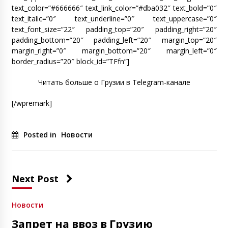
text_color=”#666666″ text_link_color=”#dba032″ text_bold=”0″
text_italic=”0″ text_underline=”0″ text_uppercase=”0″
text_font_size=”22″ padding_top=”20″ padding_right=”20″
padding_bottom=”20″ padding_left=”20″ margin_top=”20″
margin_right=”0″ margin_bottom=”20″ margin_left=”0″
border_radius=”20″ block_id=”TFfn”]
Читать больше о Грузии в Telegram-канале
[/wpremark]
Posted in
Новости
Next Post
Новости
Запрет на ввоз в Грузию