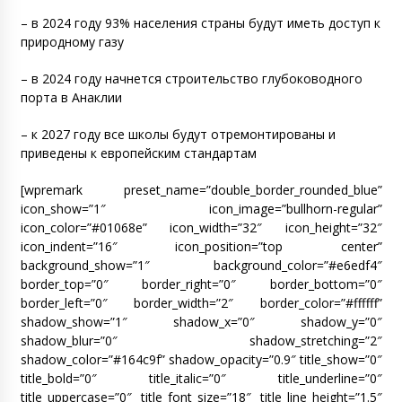
– в 2024 году 93% населения страны будут иметь доступ к
природному газу
– в 2024 году начнется строительство глубоководного
порта в Анаклии
– к 2027 году все школы будут отремонтированы и
приведены к европейским стандартам
[wpremark preset_name=”double_border_rounded_blue”
icon_show=”1″ icon_image=”bullhorn-regular”
icon_color=”#01068e” icon_width=”32″ icon_height=”32″
icon_indent=”16″ icon_position=”top center”
background_show=”1″ background_color=”#e6edf4″
border_top=”0″ border_right=”0″ border_bottom=”0″
border_left=”0″ border_width=”2″ border_color=”#ffffff”
shadow_show=”1″ shadow_x=”0″ shadow_y=”0″
shadow_blur=”0″ shadow_stretching=”2″
shadow_color=”#164c9f” shadow_opacity=”0.9″ title_show=”0″
title_bold=”0″ title_italic=”0″ title_underline=”0″
title_uppercase=”0″ title_font_size=”18″ title_line_height=”1.5″