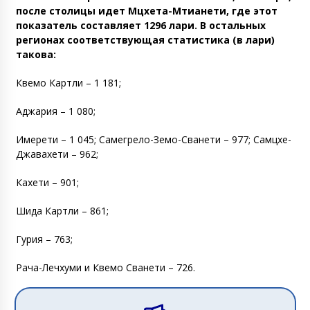
после столицы идет Мцхета-Мтианети, где этот
показатель составляет 1296 лари. В остальных
регионах соответствующая статистика (в лари)
такова:
Квемо Картли – 1 181;
Аджария – 1 080;
Имерети – 1 045; Самегрело-Земо-Сванети – 977; Самцхе-
Джавахети – 962;
Кахети – 901;
Шида Картли – 861;
Гурия – 763;
Рача-Лечхуми и Квемо Сванети – 726.