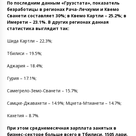
По последним данным «Грузстата», показатель
безработицы в регионах Рача-Лечхуми и Квемо
Сванети составляет 30%; в Квемо Картли – 25.2%; в
Имерети – 23.1%. В других регионах данная
статистика выглядит так:
Шида Картли – 22.3%;
Тбилиси – 19.5%;
Аджария – 18.4%;
Гурия – 17.1%;
Самегрело-Земо-Сванети – 15.7%;
Самцхе-Джавахети – 14.9%; Мцхета-Мтианети – 14.7%;
Кахетия – 8.7%.
При этом среднемесячная зарплата занятых в
бизнес-секторе больше всего в Тбилиси, 1505 лари,