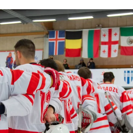
нового «Человека-паука»,
«Одиссея» Кристофера Нолана и
другие фильмы —
02.08.2026
кинотеатральный дайджест
Грузии
Самые популярные имена и
распространённые фамилии в
Грузии
02.08.2026
Сеть OnePrice полностью ушла с
рынка и прекратила свою
деятельность в Грузии, на её
место пришла “Ambari”
01.08.2026