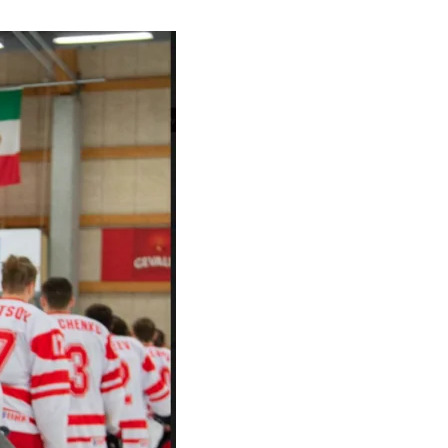
Тбилиси перенесли, но пешеходы
по привычке идут прежним
маршрутом и нарушают правила
02.08.2026
Юные звезды соцсетей Ана-
Мария и Ева Бутиашвили: как
вырасти за год до полумиллиона
подписчиков.
01.08.2026
Где покупать книги на русском
языке в Тбилиси — подборка
магазинов
01.08.2026