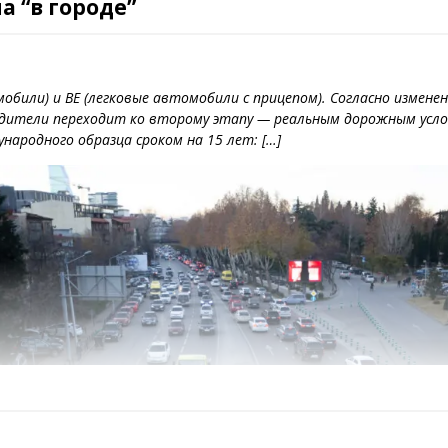
а “в городе”
обили) и BE (легковые автомобили с прицепом). Согласно измене
дители переходит ко второму этапу — реальным дорожным усло
ародного образца сроком на 15 лет: […]