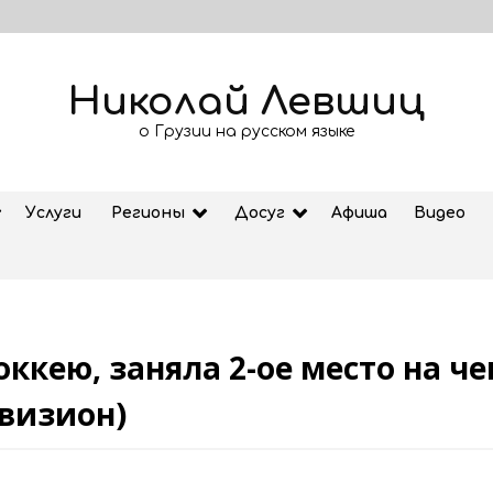
Николай Левшиц
о Грузии на русском языке
Услуги
Регионы
Досуг
Афиша
Видео
оккею, заняла 2-ое место на ч
Рубрика «Азбука Грузии»: дзеоба
ивизион)
02.08.2026
ем
Старт продажи билетов на