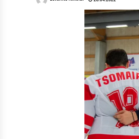
денежных переводов из
российского банка «Т-банка» в
Грузию за одну неделю
02.08.2026
увеличился на 64%
Российские СМИ и паблики
намеренно разгоняют тему
плохих отношений между
грузинами и русскими
02.08.2026
Любовь или продуманная акция
—сюжет Данилы и Ануки набрал
более 10 миллионов просмотров
за несколько дней
01.08.2026