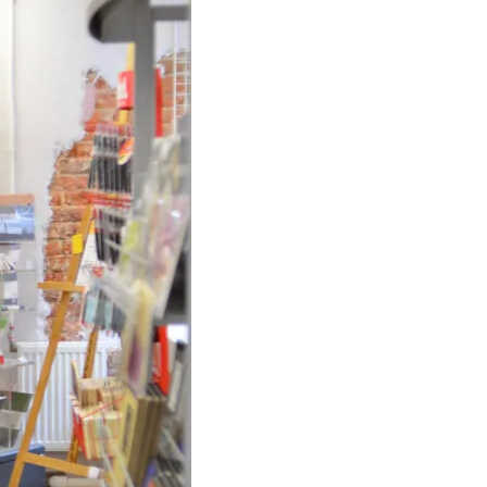
Тбилиси перенесли, но пешеходы
по привычке идут прежним
маршрутом и нарушают правила
02.08.2026
Юные звезды соцсетей Ана-
Мария и Ева Бутиашвили: как
вырасти за год до полумиллиона
подписчиков.
01.08.2026
Где покупать книги на русском
языке в Тбилиси — подборка
магазинов
01.08.2026