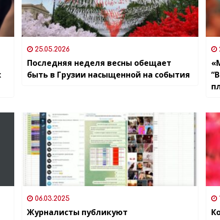
25.05.2026
Последняя неделя весны обещает
«
х
быть в Грузии насыщенной на события
“
п
ч
10
06.03.2025
Журналисты публикуют
К