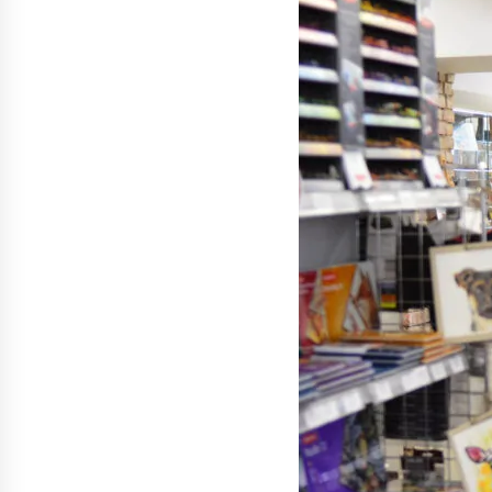
денежных переводов из
российского банка «Т-банка» в
Грузию за одну неделю
02.08.2026
увеличился на 64%
Российские СМИ и паблики
намеренно разгоняют тему
плохих отношений между
грузинами и русскими
02.08.2026
Любовь или продуманная акция
—сюжет Данилы и Ануки набрал
более 10 миллионов просмотров
за несколько дней
01.08.2026