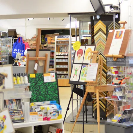
нового «Человека-паука»,
«Одиссея» Кристофера Нолана и
другие фильмы —
02.08.2026
кинотеатральный дайджест
Грузии
Самые популярные имена и
распространённые фамилии в
Грузии
02.08.2026
Сеть OnePrice полностью ушла с
рынка и прекратила свою
деятельность в Грузии, на её
место пришла “Ambari”
01.08.2026