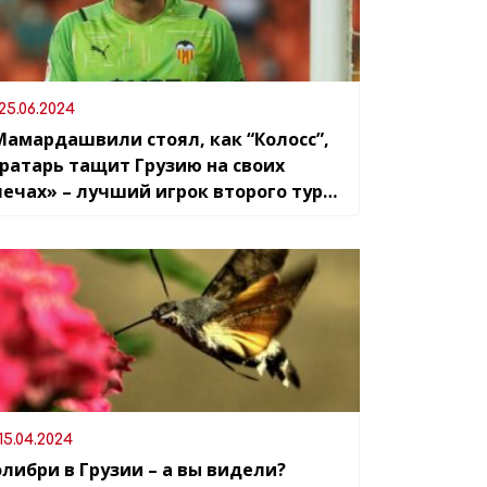
25.06.2024
Мамардашвили стоял, как “Колосс”,
Вратарь тащит Грузию на своих
лечах» – лучший игрок второго тура
емпионата Европы с рейтингом 9,8 (из
)
15.04.2024
олибри в Грузии – а вы видели?