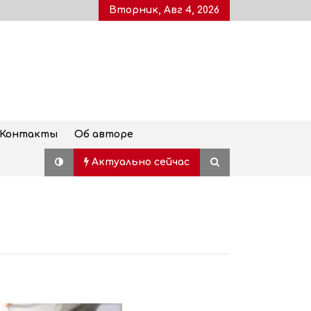
Вторник, Авг 4, 2026
Контакты
Об авторе
Актуально сейчас
Дворец молодежи, также
известный как Воронцовский
дворец, открыт для посетителей
после пятилетней реставрации
02.08.2026
Популярный наземный переход в