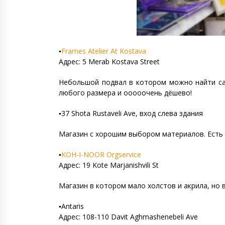
▪️
Frames Atelier At Kostava
Адрес: 5 Merab Kostava Street
Небольшой подвал в котором можно найти сам
любого размера и ооооочень дёшево!
▪️37 Shota Rustaveli Ave, вход слева здания
Магазин с хорошим выбором материалов. Есть 
▪️
KOH-I-NOOR Orgservice
Адрес: 19 Kote Marjanishvili St
Магазин в котором мало холстов и акрила, но 
▪️Antaris
Адрес: 108-110 Davit Aghmashenebeli Ave