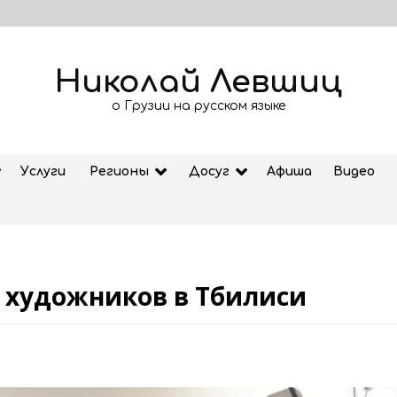
Николай Левшиц
о Грузии на русском языке
Услуги
Регионы
Досуг
Афиша
Видео
 художников в Тбилиси
Рубрика «Азбука Грузии»: дзеоба
02.08.2026
ем
Старт продажи билетов на