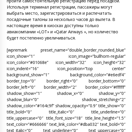
пройти самостоятельную регистрацию перед посадкой.
Используя терминал регистрации, пассажиры могут
выбрать место, зарегистрироваться и распечатать
посадочные талоны за несколько часов до вылета. В
настоящее время в киосках доступны только
авиакомпании «LOT» и «Qatar Airways », но количество
будет постепенно увеличиваться.
[wpremark preset_name=”double_border_rounded_blue”
icon_show=”1″ icon_image=”bullhorn-regular”
icon_color=”#01068e” icon_width=”32″ icon_height=”32″
icon_indent=”16″ icon_position=”top center”
background_show=”1″ background_color=”#e6edf4″
border_top=”0″ border_right=”0″ border_bottom=”0″
border_left=”0″ border_width=”2″ border_color=”#ffffff”
shadow_show=”1″ shadow_x=”0″ shadow_y=”0″
shadow_blur=”0″ shadow_stretching=”2″
shadow_color=”#164c9f” shadow_opacity=”0.9″ title_show=”0″
title_bold=”0″ title_italic=”0″ title_underline=”0″
title_uppercase=”0″ title_font_size=”18″ title_line_height=”1.5″
text_color=”#666666″ text_link_color=”#dba032″ text_bold=”0″
text_italic=”0″ text_underline=”0″ text_uppercase=”0″