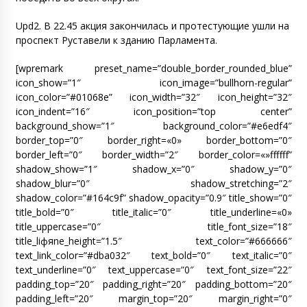
Upd2. В 22.45 акция закончилась и протестующие ушли на
проспект Руставели к зданию Парламента.
[wpremark preset_name=”double_border_rounded_blue”
icon_show=”1″ icon_image=”bullhorn-regular”
icon_color=”#01068e” icon_width=”32″ icon_height=”32″
icon_indent=”16″ icon_position=”top center”
background_show=”1″ background_color=”#e6edf4″
border_top=”0″ border_right=«0» border_bottom=”0″
border_left=”0″ border_width=”2″ border_color=«»ffffff”
shadow_show=”1″ shadow_x=”0″ shadow_y=”0″
shadow_blur=”0″ shadow_stretching=”2″
shadow_color=”#164c9f” shadow_opacity=”0.9″ title_show=”0″
title_bold=”0″ title_italic=”0″ title_underline=«0»
title_uppercase=”0″ title_font_size=”18″
title_liфяne_height=”1.5″ text_color=”#666666″
text_link_color=”#dba032″ text_bold=”0″ text_italic=”0″
text_underline=”0″ text_uppercase=”0″ text_font_size=”22″
padding_top=”20″ padding_right=”20″ padding_bottom=”20″
padding_left=”20″ margin_top=”20″ margin_right=”0″