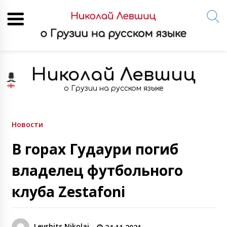
Skip
to
Николай Левшиц
content
о Грузии на русском языке
Новости
В горах Гудаури погиб
владелец футбольного
клуба Zestafoni
Levshits Nikolai