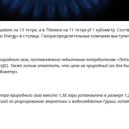
ешевле на 13 тетри, а в Тбилиси на 11 тетри pf 1 кубометр. Со
ilisi Energy» в столице. Газораспределительные компании выступ
 природного газа, поставляемого небытовым потребителям «Tbilisi
я НДС). Также хотим отметить, что цена на природный газ для 
кубометр
».
ра природного газа вместо 1,38 лари установлена в размере 1,25
ей по регулированию энергетики и водоснабжения Грузии, остае