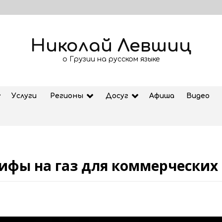
Николай Левшиц
о Грузии на русском языке
Услуги
Регионы
Досуг
Афиша
Видео
рифы на газ для коммерческих
з
60-летняя учительница из Грузии
решила стать абитуриентом
09.08.2026
о
Тбилиси 1960-х из недавно