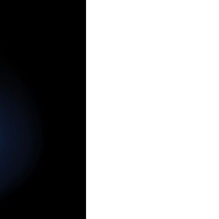
Грузии»: мзитеви
09.08.2026
Личные данные пользователей
юридических лиц в Грузии (в том
числе ИП) могут быть под угрозой
09.08.2026
Озеро Палеостоми – грузинская
Амазонка и Атлантида
одновременно
09.08.2026