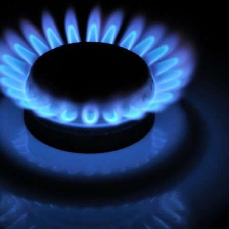
открытого архива
од
09.08.2026
Магазины-супермаркеты Грузии:
“Domino”.Магазины-
супермаркеты Грузии: “Domino”
09.08.2026
После августовской войны 2008
года между Россией и Грузией
прошло 18 лет
4
09.08.2026