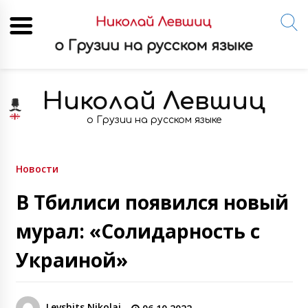
Skip
to
Николай Левшиц
content
о Грузии на русском языке
Новости
В Тбилиси появился новый
мурал: «Солидарность с
Украиной»
Levshits Nikolai