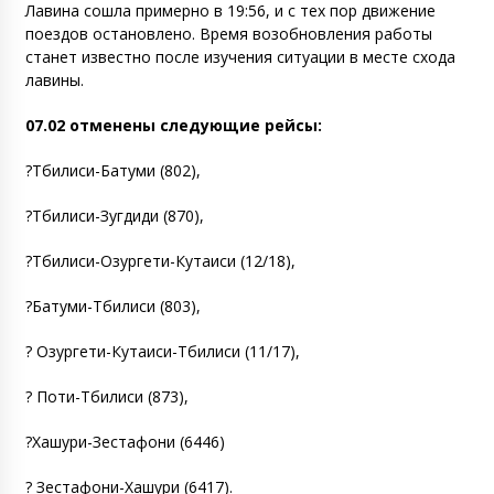
Лавина сошла примерно в 19:56, и с тех пор движение
поездов остановлено. Время возобновления работы
станет известно после изучения ситуации в месте схода
лавины.
07.02 отменены следующие рейсы:
?Тбилиси-Батуми (802),
?Тбилиси-Зугдиди (870),
?Тбилиси-Озургети-Кутаиси (12/18),
?Батуми-Тбилиси (803),
? Озургети-Кутаиси-Тбилиси (11/17),
? Поти-Тбилиси (873),
?Хашури-Зестафони (6446)
? Зестафони-Хашури (6417).