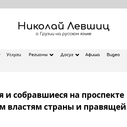
Николай Левшиц
о Грузии на русском языке
Услуги
Регионы
Досуг
Афиша
Видео
 и собравшиеся на проспекте 
Рубрика «Азбука Грузии»: дзеоба
м властям страны и правящей
02.08.2026
ем
Старт продажи билетов на