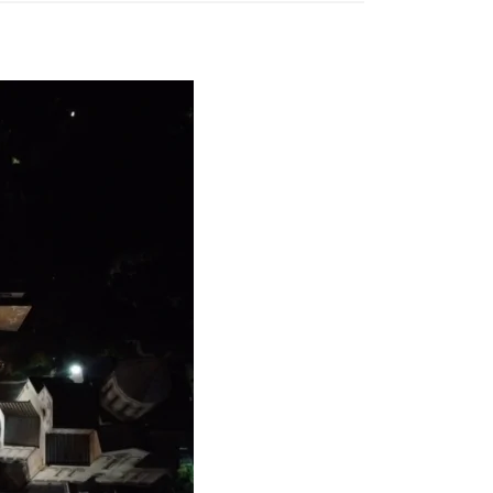
Тбилиси перенесли, но пешеходы
по привычке идут прежним
маршрутом и нарушают правила
02.08.2026
Юные звезды соцсетей Ана-
Мария и Ева Бутиашвили: как
вырасти за год до полумиллиона
подписчиков.
01.08.2026
Где покупать книги на русском
языке в Тбилиси — подборка
магазинов
01.08.2026