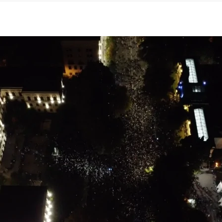
нового «Человека-паука»,
«Одиссея» Кристофера Нолана и
другие фильмы —
02.08.2026
кинотеатральный дайджест
Грузии
Самые популярные имена и
распространённые фамилии в
Грузии
02.08.2026
Сеть OnePrice полностью ушла с
рынка и прекратила свою
деятельность в Грузии, на её
место пришла “Ambari”
01.08.2026