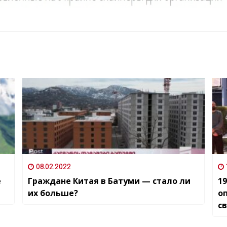
08.02.2022
е
Граждане Китая в Батуми — стало ли
1
их больше?
о
с
и