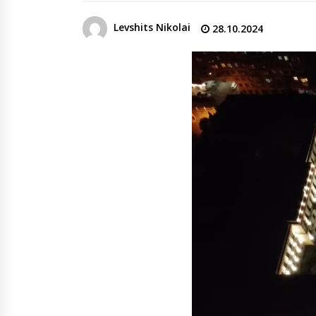
денежных переводов из
российского банка «Т-банка» в
Levshits Nikolai
28.10.2024
Грузию за одну неделю
02.08.2026
увеличился на 64%
Российские СМИ и паблики
намеренно разгоняют тему
плохих отношений между
грузинами и русскими
02.08.2026
Любовь или продуманная акция
—сюжет Данилы и Ануки набрал
более 10 миллионов просмотров
за несколько дней
01.08.2026