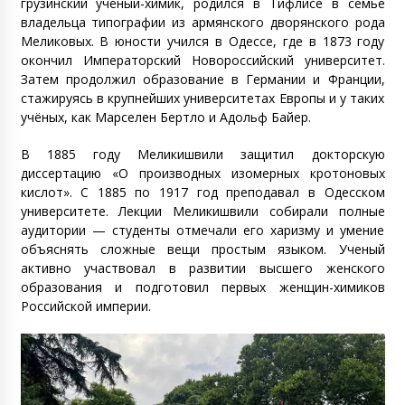
грузинский учёный-химик, родился в Тифлисе в семье
владельца типографии из армянского дворянского рода
Меликовых. В юности учился в Одессе, где в 1873 году
окончил Императорский Новороссийский университет.
Затем продолжил образование в Германии и Франции,
стажируясь в крупнейших университетах Европы и у таких
учёных, как Марселен Бертло и Адольф Байер.
В 1885 году Меликишвили защитил докторскую
диссертацию «О производных изомерных кротоновых
кислот». С 1885 по 1917 год преподавал в Одесском
университете. Лекции Меликишвили собирали полные
аудитории — студенты отмечали его харизму и умение
объяснять сложные вещи простым языком. Ученый
активно участвовал в развитии высшего женского
образования и подготовил первых женщин-химиков
Российской империи.