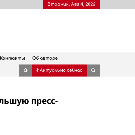
Вторник, Авг 4, 2026
Контакты
Об авторе
Актуально сейчас
льшую пресс-
Дворец молодежи, также
известный как Воронцовский
дворец, открыт для посетителей
после пятилетней реставрации
02.08.2026
Популярный наземный переход в