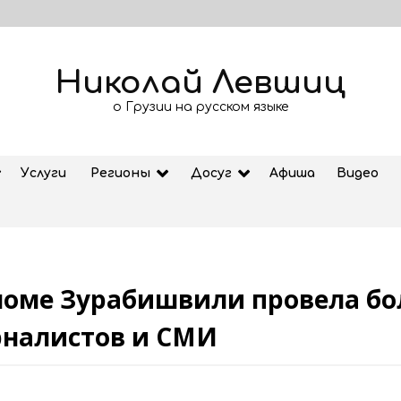
Николай Левшиц
о Грузии на русском языке
Услуги
Регионы
Досуг
Афиша
Видео
ломе Зурабишвили провела бо
Рубрика «Азбука Грузии»: дзеоба
налистов и СМИ
02.08.2026
ем
Старт продажи билетов на