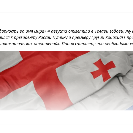
дарность во имя мира» 4 августа отметили в Телави годовщину 
лся к президенту России Путину и премьеру Грузии Кобахидзе пр
дипломатических отношений». Пипия считает, что необходимо «