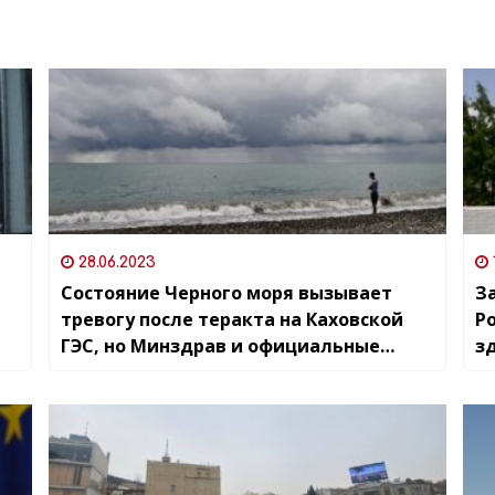
28.06.2023
Состояние Черного моря вызывает
З
тревогу после теракта на Каховской
Р
ГЭС, но Минздрав и официальные
з
ведомства сообщают, что проводятся
з
регулярные лабораторные
исследования и показатели в норме