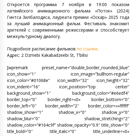
Откроется программа 7 ноября в 19:00 показом
латвийского анимационного фильма «Поток» (2024)
Гинтса Зилбалодиса, лауреата премии «Оскар» 2025 года
за лучший анимационный фильм. Фестиваль знакомит
зрителей с современными режиссерами и способствует
межкультурному диалогу.
Подробное расписание фильмов
по ссылке
.
Адрес: 2 Dzmebi Kakabadzeebi St, T’bilisi
[wpremark preset_name=”double_border_rounded_blue”
icon_show=”1″ icon_image=”bullhorn-regular”
icon_color=”#01068e” icon_width=”32″ icon_height=”32″
icon_indent=”16″ icon_position=”top center”
background_show=”1″ background_color=”#e6edf4″
border_top=”0″ border_right=«0» border_bottom=”0″
border_left=”0″ border_width=”2″ border_color=«»ffffff”
shadow_show=”1″ shadow_x=”0″ shadow_y=”0″
shadow_blur=”0″ shadow_stretching=”2″
shadow_color=”#164c9f” shadow_opacity=”0.9″ title_show=”0″
title_bold=”0″ title_italic=”0″ title_underline=«0»