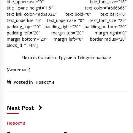
title_uppercase=”0″ title_font_size=”18″
title_liфяne_height=”1.5″ text_color=”#666666″
text_link_color=”#dba032″ text_bold=”0″ text_italic=”0″
text_underline=”0″ text_uppercase=”0″ text_font_size=”22″
padding_top=”20″ padding_right=”20″ padding_bottom=”20″
padding_left=”20″ margin_top=”20″ margin_right=”0″
margin_bottom=”20″ margin_left=”0″ border_radius=”20″
block_id=”TFfn”]
Читать больше о Грузии в Telegram-канале
[/wpremark]
Posted in
Новости
Next Post
Новости