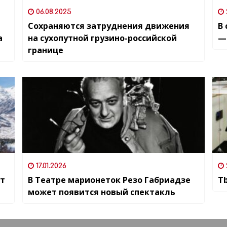
06.08.2025
Сохраняются затруднения движения
В
а
на сухопутной грузино-российской
—
границе
17.01.2026
йт
В Театре марионеток Резо Габриадзе
Tb
может появится новый спектакль