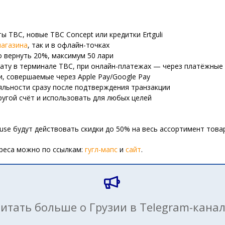
ты TBC, новые TBC Concept или кредитки Ertguli
магазина
, так и в офлайн-точках
о вернуть 20%, максимум 50 лари
лату в терминале TBC, при онлайн-платежах — через платёжные
и, совершаемые через Apple Pay/Google Pay
ояльности сразу после подтверждения транзакции
другой счёт и использовать для любых целей
ouse будут действовать скидки до 50% на весь ассортимент това
дреса можно по ссылкам:
гугл-мапс
и
сайт
.
итать больше о Грузии в Telegram-кана