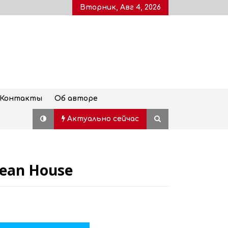
Вторник, Авг 4, 2026
Контакты
Об авторе
Актуально сейчас
lean House
США сделали постоянными
визовые залоги до 20 тыс$ для
граждан Грузии
04.08.2026
Из Тбилиси и Батуми и в