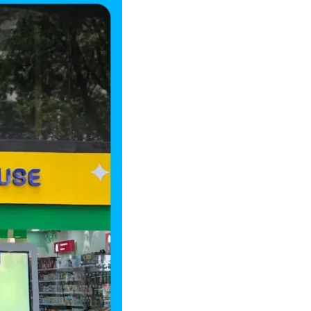
обратном направлении на
поезде за 4 часа
03.08.2026
После введения санкций ЕС объем
денежных переводов из
российского банка «Т-банка» в
Грузию за одну неделю
02.08.2026
увеличился на 64%
Российские СМИ и паблики
намеренно разгоняют тему
плохих отношений между
грузинами и русскими
02.08.2026