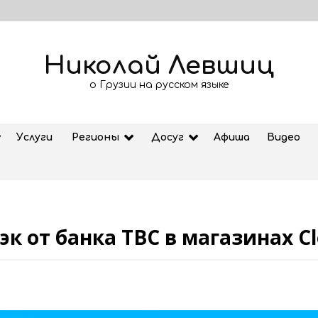
Николай Левшиц
о Грузии на русском языке
Услуги
Регионы
Досуг
Афиша
Видео
к от банка TBC в магазинах C
Августовская жара щадить не
будет: важные советы от
экспертов в тяжелых погодных
условиях
04.08.2026
Чемпион Грузии по футболу,