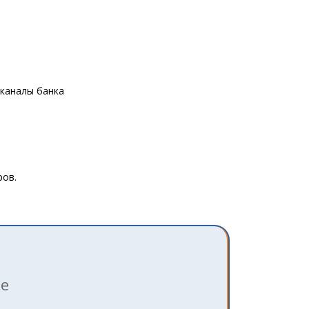
 каналы банка
ров.
ле