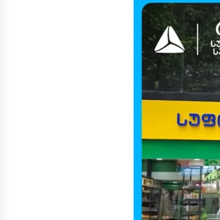
продюсировании и новых
проектах
04.08.2026
Рубрика «Азбука Грузии»: дзеоб
02.08.2026
Старт продажи билетов на
нового «Человека-паука»,
«Одиссея» Кристофера Нолана 
другие фильмы —
02.08.2026
кинотеатральный дайджест
Грузии