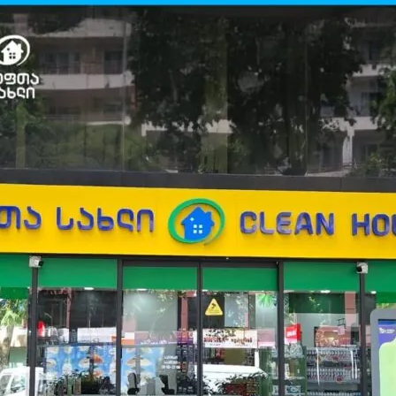
столичная «Иберия» оказалась в
затруднительном положении
04.08.2026
а
Дворец молодежи, также
известный как Воронцовский
дворец, открыт для посетителей
после пятилетней реставрации
02.08.2026
Популярный наземный переход в
Тбилиси перенесли, но пешеходы
и
по привычке идут прежним
маршрутом и нарушают правила
02.08.2026