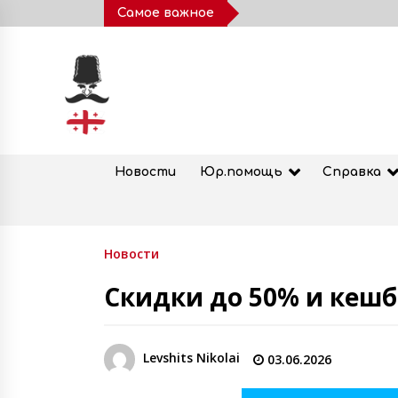
Skip
Самое важное
to
content
Новости
Юр.помощь
Справка
Актуально сейчас
Новости
Скидки до 50% и кешбэ
Аренда палаток и спальных
мешков в Грузии
04.08.2026
Levshits Nikolai
03.06.2026
Теона Дольникова — о музыке,