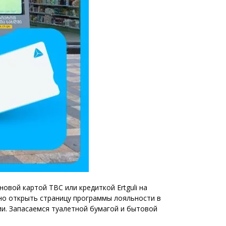
овой картой TBC или кредиткой Ertguli на
жно открыть страницу программы лояльности в
ии. Запасаемся туалетной бумагой и бытовой