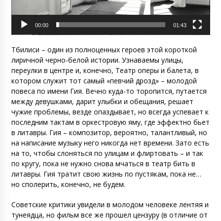
00:00
01:43
Тбилиси – один из полноценных героев этой короткой
лиричной черно-белой истории. Узнаваемы улицы,
переулки в центре и, конечно, Театр оперы и балета, в
котором служит тот самый «певчий дрозд» – молодой
повеса по имени Гия. Вечно куда-то торопится, путается
между девушками, дарит улыбки и обещания, решает
чужие проблемы, везде опаздывает, но всегда успевает к
последним тактам в оркестровую яму, где эффектно бьет
в литавры. Гия – композитор, вероятно, талантливый, но
на написание музыку него никогда нет времени. Зато есть
на то, чтобы слоняться по улицам и флиртовать – и так
по кругу, пока не нужно снова мчаться в театр бить в
литавры. Гия тратит свою жизнь по пустякам, пока не…
но сполерить, конечно, не будем.
Советские критики увидели в молодом человеке лентяя и
тунеядца, но фильм все же прошел цензуру (в отличие от