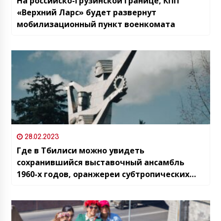
На российско-грузинской границе, КПП
«Верхний Ларс» будет развернут
мобилизационный пункт военкомата
28.02.2023
Где в Тбилиси можно увидеть
сохранившийся выставочный ансамбль
1960-х годов, оранжереи субтропических
растений и снаружи, и изнутри, а также
грузинские мозаики эпохи советского
модернизма?