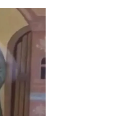
Тбилиси перенесли, но пешеходы
по привычке идут прежним
маршрутом и нарушают правила
02.08.2026
Юные звезды соцсетей Ана-
Мария и Ева Бутиашвили: как
вырасти за год до полумиллиона
подписчиков.
01.08.2026
Где покупать книги на русском
языке в Тбилиси — подборка
магазинов
01.08.2026