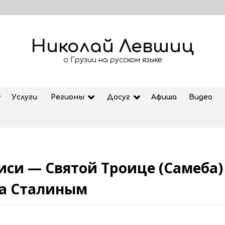
Николай Левшиц
о Грузии на русском языке
Услуги
Регионы
Досуг
Афиша
Видео
иси — Святой Троице (Самеба)
Рубрика «Азбука Грузии»: дзеоба
а Сталиным
02.08.2026
ем
Старт продажи билетов на