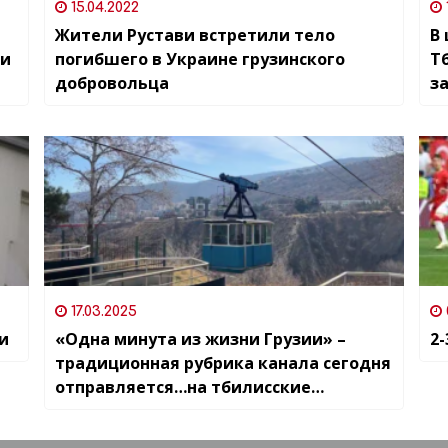
15.04.2022
Жители Рустави встретили тело
В 
ми
погибшего в Украине грузинского
Т
добровольца
з
17.03.2025
и
«Одна минута из жизни Грузии» –
2
традиционная рубрика канала сегодня
отправляется…на тбилисские
канатные дороги