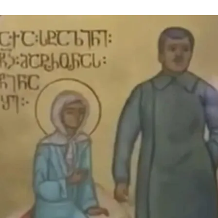
нового «Человека-паука»,
«Одиссея» Кристофера Нолана и
другие фильмы —
02.08.2026
кинотеатральный дайджест
Грузии
Самые популярные имена и
распространённые фамилии в
Грузии
02.08.2026
Сеть OnePrice полностью ушла с
рынка и прекратила свою
деятельность в Грузии, на её
место пришла “Ambari”
01.08.2026