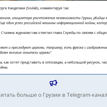
рги Канделаки (Sovlab), комментируя так:
талина, инициатора уничтожения независимости Грузии, убийцы
е один успех российской машины информационной войны, который
 Сталина журналистам ответил глава Службы по связям с обще
яют и преследуют церковь. Например, есть фреска с изображени
даже великие гонители церкви”
а, как хотят представить в оппозиции, а небольшой рисунок, ча
ойны.
итать больше о Грузии в Telegram-кана