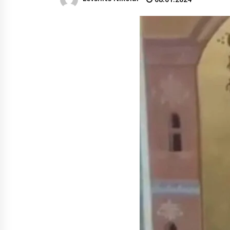
денежных переводов из
российского банка «Т-банка» в
Грузию за одну неделю
02.08.2026
увеличился на 64%
Российские СМИ и паблики
намеренно разгоняют тему
плохих отношений между
грузинами и русскими
02.08.2026
Любовь или продуманная акция
—сюжет Данилы и Ануки набрал
более 10 миллионов просмотров
за несколько дней
01.08.2026