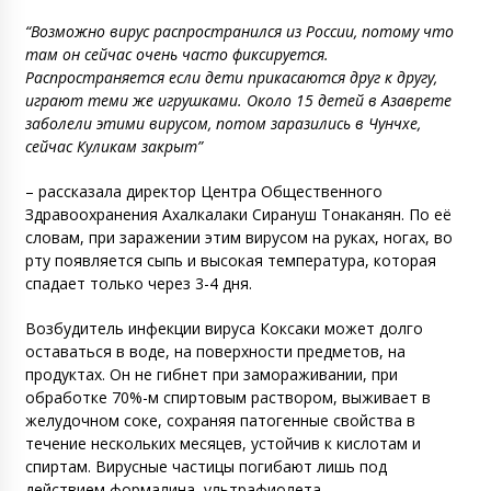
“Возможно вирус распространился из России, потому что
там он сейчас очень часто фиксируется.
Распространяется если дети прикасаются друг к другу,
играют теми же игрушками. Около 15 детей в Азаврете
заболели этими вирусом, потом заразились в Чунчхе,
сейчас Куликам закрыт”
– рассказала директор Центра Общественного
Здравоохранения Ахалкалаки Сирануш Тонаканян. По её
словам, при заражении этим вирусом на руках, ногах, во
рту появляется сыпь и высокая температура, которая
спадает только через 3-4 дня.
Возбудитель инфекции вируса Коксаки может долго
оставаться в воде, на поверхности предметов, на
продуктах. Он не гибнет при замораживании, при
обработке 70%-м спиртовым раствором, выживает в
желудочном соке, сохраняя патогенные свойства в
течение нескольких месяцев, устойчив к кислотам и
спиртам. Вирусные частицы погибают лишь под
действием формалина, ультрафиолета,