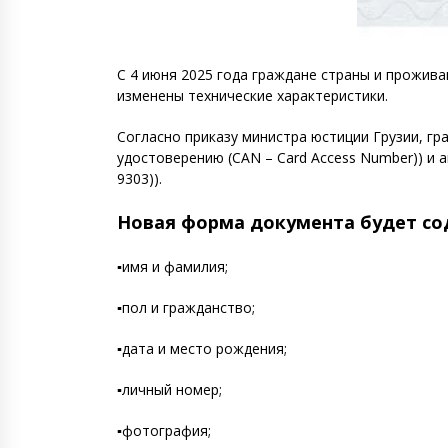
С 4 июня 2025 года граждане страны и прожив
изменены технические характеристики.
Cогласно приказу министра юстиции Грузии, гр
удостоверению (CAN – Card Access Number)) и 
9303)).
Новая форма документа будет со
▪️имя и фамилия;
▪️пол и гражданство;
▪️дата и место рождения;
▪️личный номер;
▪️фотография;