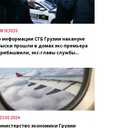
18.10.2025
о информации СГБ Грузии накануне
быски прошли в домах экс-премьера
арибашвили, экс-главы службы
осбезопасности Лилуашвили
23.05.2024
инистерство экономики Грузии