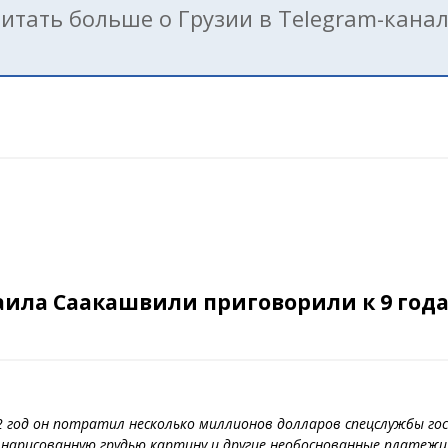
итать больше о Грузии в Telegram-кана
аила Саакашвили приговорили к 9 года
12 год он потратил несколько миллионов долларов спецслужбы гос
, нарисованную грудью картину и другие необоснованные платеж