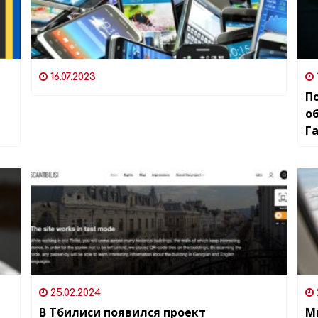
16.07.2023
П
о
Г
г
25.02.2024
В Тбилиси появился проект
М