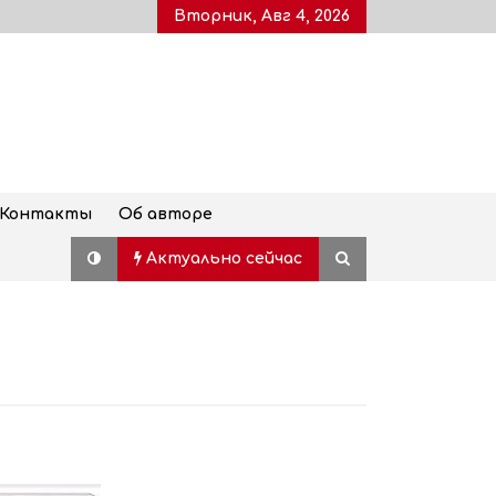
Вторник, Авг 4, 2026
Контакты
Об авторе
Актуально сейчас
Дворец молодежи, также
известный как Воронцовский
дворец, открыт для посетителей
после пятилетней реставрации
02.08.2026
Популярный наземный переход в