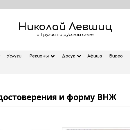
Николай Левшиц
о Грузии на русском языке
Услуги
Регионы
Досуг
Афиша
Видео
удостоверения и форму ВНЖ
Рубрика «Азбука Грузии»: дзеоба
02.08.2026
ем
Старт продажи билетов на