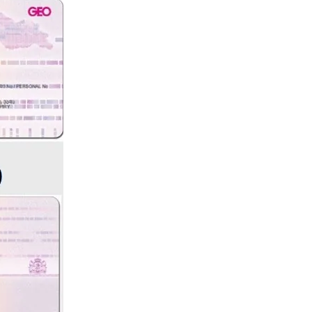
Тбилиси перенесли, но пешеходы
по привычке идут прежним
маршрутом и нарушают правила
02.08.2026
Юные звезды соцсетей Ана-
Мария и Ева Бутиашвили: как
вырасти за год до полумиллиона
подписчиков.
01.08.2026
Где покупать книги на русском
языке в Тбилиси — подборка
магазинов
01.08.2026