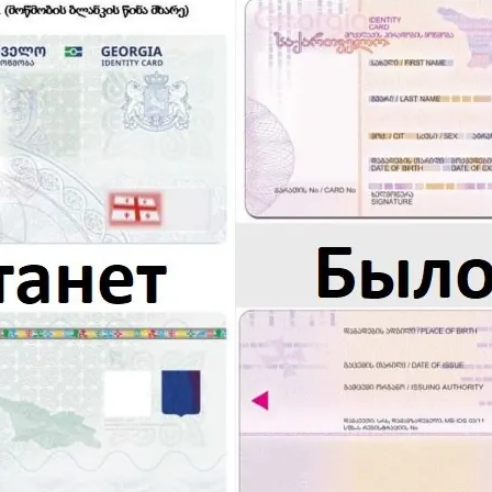
нового «Человека-паука»,
«Одиссея» Кристофера Нолана и
другие фильмы —
02.08.2026
кинотеатральный дайджест
Грузии
Самые популярные имена и
распространённые фамилии в
Грузии
02.08.2026
Сеть OnePrice полностью ушла с
рынка и прекратила свою
деятельность в Грузии, на её
место пришла “Ambari”
01.08.2026