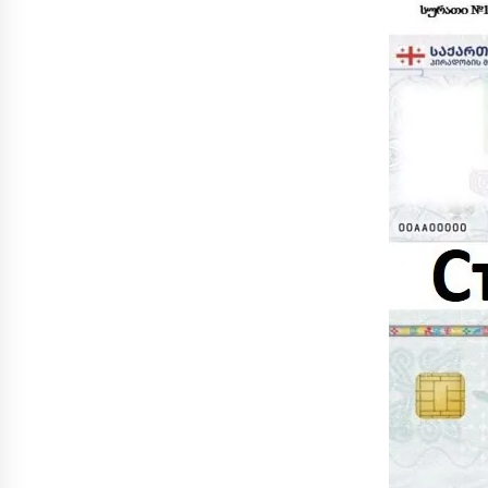
денежных переводов из
российского банка «Т-банка» в
Грузию за одну неделю
02.08.2026
увеличился на 64%
Российские СМИ и паблики
намеренно разгоняют тему
плохих отношений между
грузинами и русскими
02.08.2026
Любовь или продуманная акция
—сюжет Данилы и Ануки набрал
более 10 миллионов просмотров
за несколько дней
01.08.2026