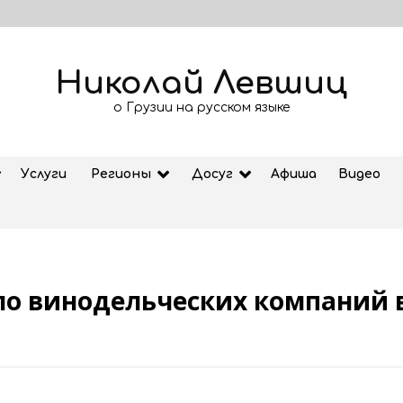
Николай Левшиц
о Грузии на русском языке
Услуги
Регионы
Досуг
Афиша
Видео
исло винодельческих компаний
Рубрика «Азбука Грузии»: дзеоба
02.08.2026
ем
Старт продажи билетов на