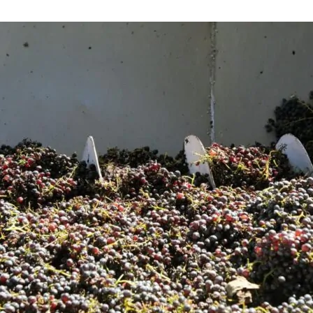
нового «Человека-паука»,
«Одиссея» Кристофера Нолана и
другие фильмы —
02.08.2026
кинотеатральный дайджест
Грузии
Самые популярные имена и
распространённые фамилии в
Грузии
02.08.2026
Сеть OnePrice полностью ушла с
рынка и прекратила свою
деятельность в Грузии, на её
место пришла “Ambari”
01.08.2026