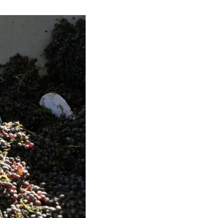
Тбилиси перенесли, но пешеходы
по привычке идут прежним
маршрутом и нарушают правила
02.08.2026
Юные звезды соцсетей Ана-
Мария и Ева Бутиашвили: как
вырасти за год до полумиллиона
подписчиков.
01.08.2026
Где покупать книги на русском
языке в Тбилиси — подборка
магазинов
01.08.2026