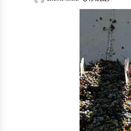
денежных переводов из
российского банка «Т-банка» в
Грузию за одну неделю
02.08.2026
увеличился на 64%
Российские СМИ и паблики
намеренно разгоняют тему
плохих отношений между
грузинами и русскими
02.08.2026
Любовь или продуманная акция
—сюжет Данилы и Ануки набрал
более 10 миллионов просмотров
за несколько дней
01.08.2026